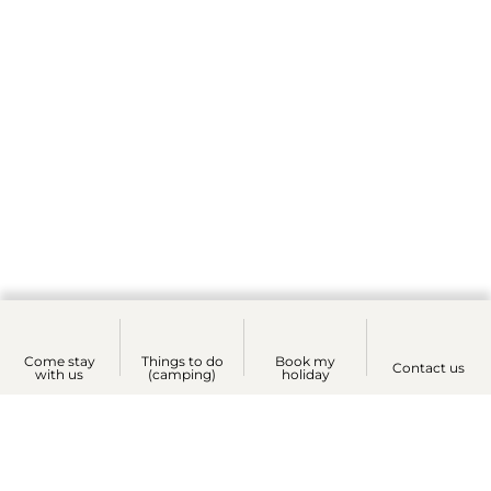
Come stay
Things to do
Book my
Contact us
with us
(camping)
holiday
Zoek & boek
Themed Days