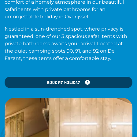
Contact
comfort of a homely atmosphere in our beautiful
safari tents with private bathrooms for an
Frequently Asked Questions
unforgettable holiday in Overijssel.
Nestled in a sun-drenched spot, where privacy is
guaranteed, one of our 3 spacious safari tents with
private bathrooms awaits your arrival. Located at
Download onze app:
the quiet camping spots 90, 91, and 92 on De
Fazant, these tents offer a comfortable stay.
BOOK MY HOLIDAY