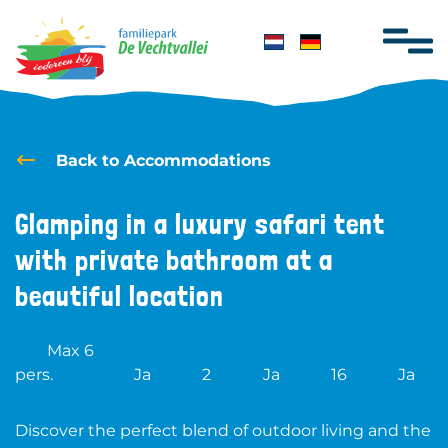
Skip
navigation
Home
Back to Accommodations
Stay overnight
Glamping in a luxury safari tent
Groups
with private bathroom at a
Facilities
beautiful location
Activities
Swimming Lessons
Max 6
Honden
pers.
Ja
2
Ja
16
Ja
Map
Discover the perfect blend of outdoor living and the