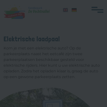
Navigatie
overslaan
Home
Elektrische laadpaal
Overnachten
Kom je met een elektrische auto? Op de
Groepen
parkeerplaats naast het eetcafé zijn twee
parkeerplaatsen beschikbaar gesteld voor
Faciliteiten
elektrische rijders. Hier kunt u uw elektrische auto
opladen. Zodra het opladen klaar is, graag de auto
Themadagen
op een gewone parkeerplaats zetten.
Zwemles
Honden
Plattegrond