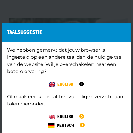
TAALSUGGESTIE
WESTERNDAG
We hebben gemerkt dat jouw browser is
ingesteld op een andere taal dan de huidige taal
van de website. Wil je overschakelen naar een
Al jaren is deze dag een groot succes! Een dag vol met
betere ervaring?
western activiteiten! Geweldig! Afgelopen jaar was de
Vechtvallei echt de…
ENGLISH
Of maak een keus uit het volledige overzicht aan
MEER INFORMATIE
talen hieronder.
ENGLISH
DEUTSCH