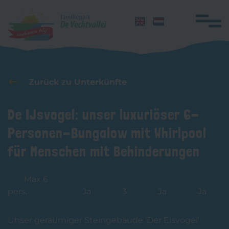
Navigation
überspringen
Home
Zurück zu Unterkünfte
Übernachten
De IJsvogel: unser luxuriöser 6-
Gruppen
Personen-Bungalow mit Whirlpool
Einrichtungen
für Menschen mit Behinderungen
Aktivitäten
Schwimmunterricht
Max 6
Honden
pers.
Ja
3
Ja
Ja
Lageplan
Unser geräumiger Steingebäude 'Der Eisvogel'