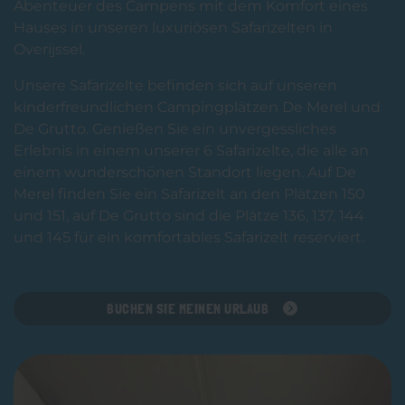
Kontakt
Abenteuer des Campens mit dem Komfort eines
Hauses in unseren luxuriösen Safarizelten in
Häufig gestellte Fragen
Overijssel.
Unsere Safarizelte befinden sich auf unseren
kinderfreundlichen Campingplätzen De Merel und
De Grutto. Genießen Sie ein unvergessliches
Download onze app:
Erlebnis in einem unserer 6 Safarizelte, die alle an
einem wunderschönen Standort liegen. Auf De
Merel finden Sie ein Safarizelt an den Plätzen 150
und 151, auf De Grutto sind die Plätze 136, 137, 144
und 145 für ein komfortables Safarizelt reserviert.
BUCHEN SIE MEINEN URLAUB