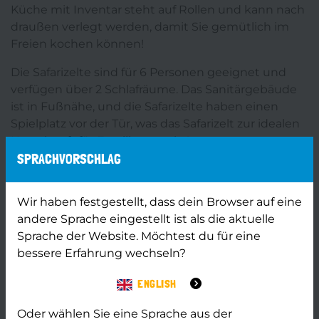
Küche mit Inventar steht auf Rollen und kann nach
draußen verlegt werden, damit Sie gemütlich im
Freien kochen können!
Die Safarizelte sind für 6 Personen geeignet und
verfügen über 2 Schlafräume. Das Sanitärgebäude
ist in Fußnähe, und die Safarizelte haben einen
Spielplatz vor der Tür, was das Safarizelt zur idealen
Unterkunft für Familien macht!
SPRACHVORSCHLAG
Auf der Suche nach noch mehr Luxus? Entscheiden
Sie sich für ein
safarizelt mit sanitäranlagen
!
Wir haben festgestellt, dass dein Browser auf eine
andere Sprache eingestellt ist als die aktuelle
Sprache der Website. Möchtest du für eine
Actie Dreumesweken
bessere Erfahrung wechseln?
Deze actie is speciaal ontwikkeld voor gezinnen
met jonge kinderen die buiten het hoogseizoen op
ENGLISH
vakantie gaan.
Oder wählen Sie eine Sprache aus der