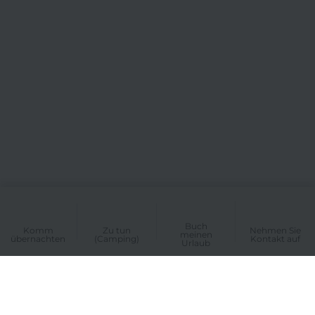
Buch
Komm
Zu tun
Nehmen Sie
meinen
übernachten
(Camping)
Kontakt auf
Urlaub
UNSER CAMPINGPLATZ