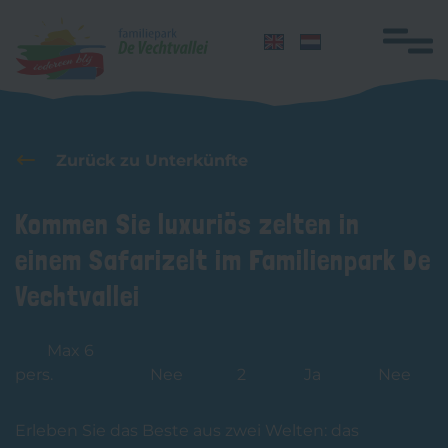
Navigation
überspringen
Home
Zurück zu Unterkünfte
Übernachten
Kommen Sie luxuriös zelten in
Gruppen
einem Safarizelt im Familienpark De
Einrichtungen
Vechtvallei
Aktivitäten
Schwimmunterricht
Max 6
Honden
pers.
Nee
2
Ja
Nee
Lageplan
Erleben Sie das Beste aus zwei Welten: das