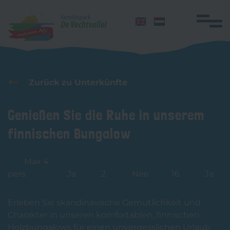
Navigation
überspringen
Home
Zurück zu Unterkünfte
Übernachten
Genießen Sie die Ruhe in unserem
Gruppen
finnischen Bungalow
Einrichtungen
Aktivitäten
Max 4
Schwimmunterricht
pers.
Ja
2
Nee
16
Ja
Honden
Erleben Sie skandinavische Gemütlichkeit und
Lageplan
Charakter in unseren komfortablen, finnischen
Holzbungalows für einen unvergesslichen Urlaub