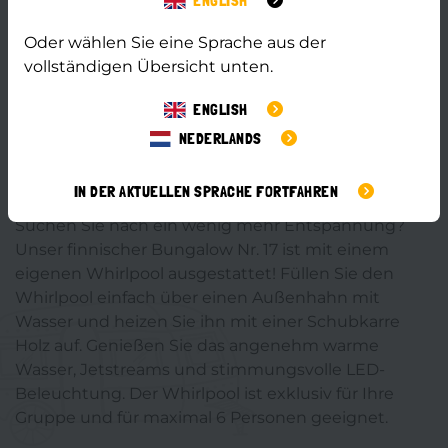
ENGLISH
Unsere Bungalows sind ebenerdig und verfügen
über eine großzügige Terrasse mit Möbeln und
Oder wählen Sie eine Sprache aus der
einen Parkplatz für ein Auto. Sie befinden sich auf
vollständigen Übersicht unten.
dem Wulp, auf den Plätzen 2, 3, 16, 17 und 18.
ENGLISH
NEDERLANDS
Ultimatives Genießen in einem Bungalow
mit Whirlpool
IN DER AKTUELLEN SPRACHE FORTFAHREN
Suchen Sie nach ein wenig mehr Entspannung?
Unser finnischer Bungalow Nr. 17 ist mit einem
eigenen Whirlpool ausgestattet! Füllen Sie den
Whirlpool einfach über einen Außenhahn mit
Wasser und heizen Sie ihn mit einer Schubkarre
Holz auf. Genießen Sie das angenehm warme
Wasser, Jetstreams und stimmungsvolle LED-
Beleuchtung. Der Whirlpool ist exklusiv für Ihre
Gruppe und für maximal 6 Personen geeignet.