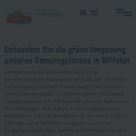
Navigation
überspringen
Home
Entdecken Sie die grüne Umgebung
Übernachten
unseres Campingplatzes in Diffelen
Gruppen
Familienpark De Vechtvallei liegt in der
Einrichtungen
wunderschönen Kulissenlandschaft des Vechtdals
in Overijssel, zwischen Hardenberg und Ommen.
Aktivitäten
Unser Campingplatz in Diffelen bietet eine ideale
Ausgangsbasis, um die beeindruckende Natur und
Schwimmunterricht
die vielfältigen Aktivitäten in der Umgebung zu
Honden
entdecken. Der Campingplatz ist von einer Fülle an
Pflanzen- und Tierarten umgeben, darunter
Lageplan
Singvögel, Greifvögel, Spechte, Eichhörnchen und