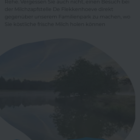
Kontakt
Rehe. Vergessen Sie auch nicht, einen Besuch bei
der Milchzapfstelle De Flekkenhoeve direkt
Häufig gestellte Fragen
gegenüber unserem Familienpark zu machen, wo
Sie köstliche frische Milch holen können
Download onze app: