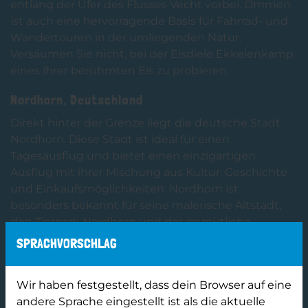
entlang der Ufer des Flusses Vecht vorbei. Ommen
ist auch eine hervorragende Basis für Fahrrad- und
Wandertouren in der umliegenden Natur.
Versäumen Sie nicht, bei der Eisdiele Ekkelenkamp
eines ihrer berühmten Eis zu probieren.
Nordhorn, Deutschland
Direkt hinter der Grenze liegt die deutsche Stadt
Nordhorn. Diese Stadt ist ideal für einen
Tagesausflug und bietet einen einzigartigen
Ausflug mit ihrer Mischung aus Kultur, Geschichte
und Einkaufsmöglichkeiten. Nordhorn ist
besonders bekannt für seine malerische Altstadt,
den Tierpark Nordhorn und das gemütliche
Zentrum mit verschiedenen Geschäften und
SPRACHVORSCHLAG
Restaurants.
Wir haben festgestellt, dass dein Browser auf eine
andere Sprache eingestellt ist als die aktuelle