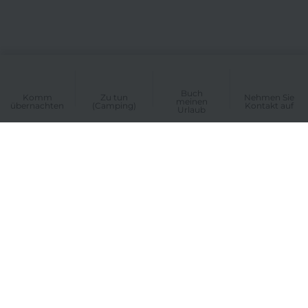
Buch
Komm
Zu tun
Nehmen Sie
meinen
übernachten
(Camping)
Kontakt auf
Urlaub
UNSER CAMPINGPLATZ
Zoek & boek
Themen Tage
Übernachten
Schwimmunterricht
Gruppen
Lageplan
Café-Restaurant
Häufig gestellte Fragen
Einrichtungen
Private Verkauf
Aktivitäten
Medien