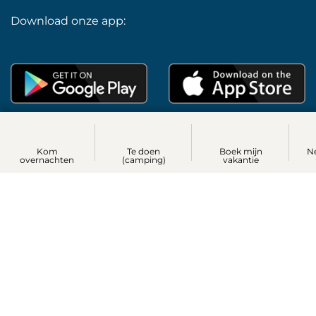
Download onze app:
Privacyverklaring en cookiebeleid
Kom
Te doen
Boek mijn
N
overnachten
(camping)
vakantie
Algemene voorwaarden
Inloggen