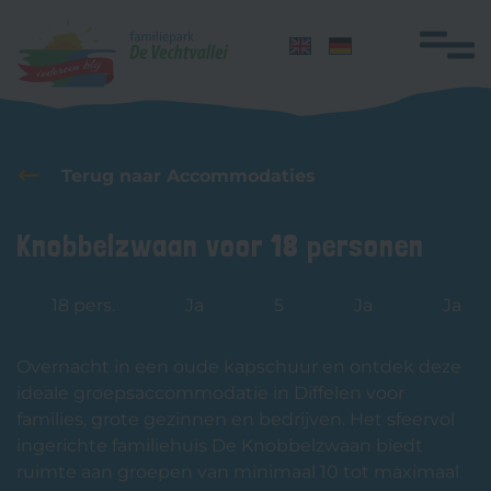
Navigatie
overslaan
Home
Terug naar Accommodaties
Overnachten
Knobbelzwaan voor 18 personen
Groepen
Faciliteiten
18 pers.
Ja
5
Ja
Ja
Themadagen
Overnacht in een oude kapschuur en ontdek deze
Zwemles
ideale groepsaccommodatie in Diffelen voor
Honden
families, grote gezinnen en bedrijven. Het sfeervol
ingerichte familiehuis De Knobbelzwaan biedt
Plattegrond
ruimte aan groepen van minimaal 10 tot maximaal